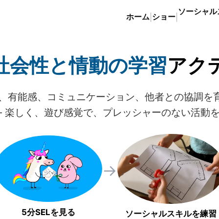
ソーシャル
ホーム
ショー
|
|
社会性と情動の学習
アク
、有能感、コミュニケーション、他者との協調を育
— 楽しく、遊び感覚で、プレッシャーのない活動
→
5分SELを見る
ソーシャルスキルを練習