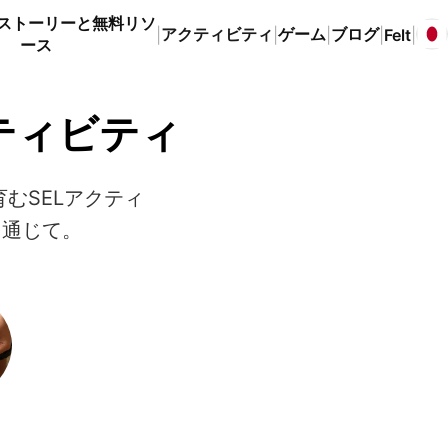
ストーリーと無料リソ
アクティビティ
ゲーム
ブログ
|
|
|
|
Felt
|
ース
ティビティ
むSELアクティ
を通じて。