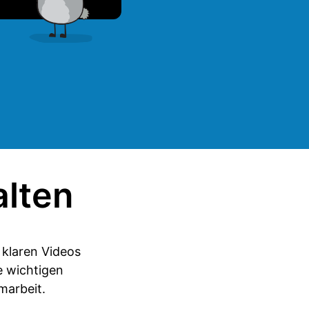
alten
 klaren Videos
e wichtigen
marbeit.