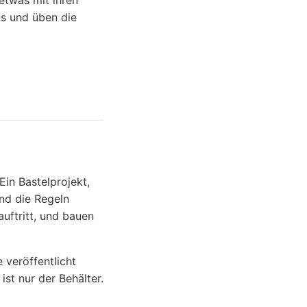
etwas mit ihren
ns und üben die
in Bastelprojekt,
ind die Regeln
auftritt, und bauen
 veröffentlicht
st nur der Behälter.