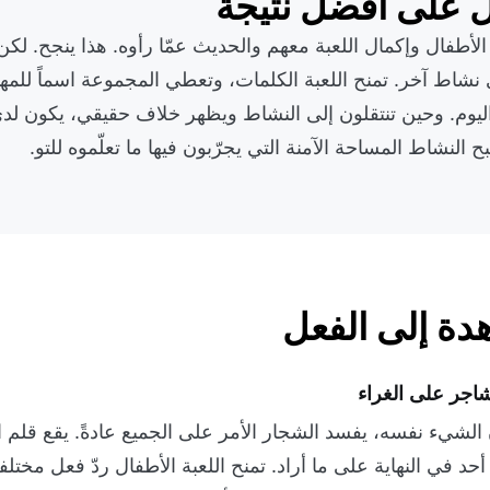
على أفضل نتيجة
أطفال وإكمال اللعبة معهم والحديث عمّا رأوه. هذا ينجح. لكن
 نشاط آخر. تمنح اللعبة الكلمات، وتعطي المجموعة اسماً للمهار
اليوم. وحين تنتقلون إلى النشاط ويظهر خلاف حقيقي، يكون لدى
ح النشاط المساحة الآمنة التي يجرّبون فيها ما تعلّموه للتو.
دة إلى الفعل
اجر على الغراء
شيء نفسه، يفسد الشجار الأمر على الجميع عادةً. يقع قلم ا
د في النهاية على ما أراد. تمنح اللعبة الأطفال ردّ فعل مختلفاً