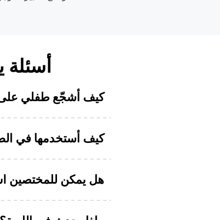
أسئلة ي
كيف أشجّع طفلي على 
كيف أستخدمها في ال
هل يمكن للمختصين اس