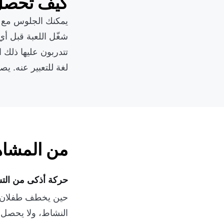
كيف تحصل 
يمكنك الجلوس مع ال
شغّل اللعبة قبل أي
تتدربون عليها ذلك 
لغة للتعبير عنه. يصب
من المشاه
حركة أذكى من التش
حين يخطف طفلان ال
النشاط، ولا يحصل أح