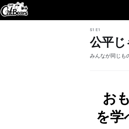
S1 E1
公平じ
みんなが同じも
お
を学