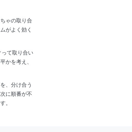
もちゃの取り合
ームがよく効く
ぐって取り合い
公平かを考え、
面を、分け合う
、次に順番が不
ます。