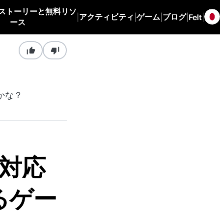
ストーリーと無料リソ
アクティビティ
ゲーム
ブログ
|
|
|
|
Felt
|
ース
かな？
対応
るゲー