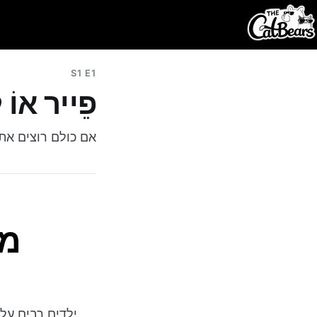
S1 E1
פֵייר אוֹ 
אם כולם רוצים את 
מש
ילדים רבים על