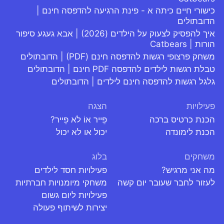
כישורי חיים כיתה א - פינת הרגיעה להדפסה חינם |
הדובתולים
איך להפסיק לצעוק על הילדים (2026) | אבא געגע סיפור
הורות | Catbears
משחק פרצופי רגשות להדפסה חינם (PDF) | הדובתולים
טבלת רגשות לילדים להדפסה PDF חינם | הדובתולים
גלגל רגשות להדפסה חינם לילדים | הדובתולים
פעילויות
הצגה
הכנת כרטיס ברכה
פֵייר אוֹ לֹא פֵייר?
הכנת לימונדה
יכול או לא יכול
משחקים
בלוג
מה אני מרגיש?
פעילויות חסד לילדים
לעזור לחבר שעובר יום קשה
משחקי מיומנויות חברתיות
פעילויות ליום גשום
יצירות לשיתוף פעולה