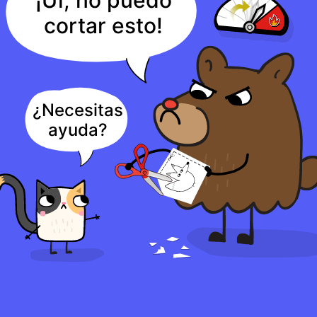
cortar esto!
¿Necesitas
ayuda?