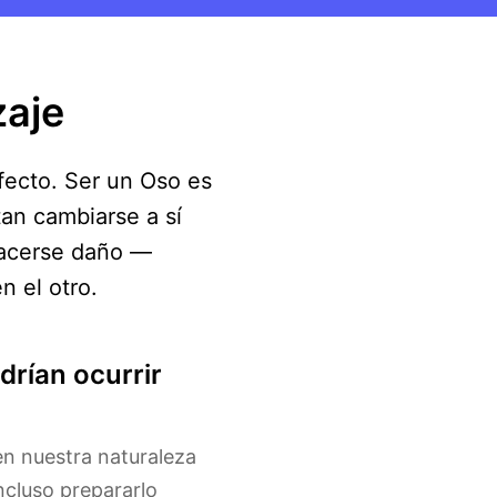
zaje
fecto. Ser un Oso es
an cambiarse a sí
hacerse daño —
 el otro.
drían ocurrir
n nuestra naturaleza
incluso prepararlo