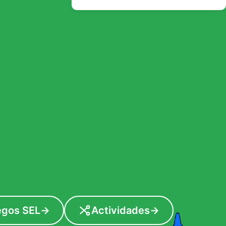
egos SEL
→
Actividades
→