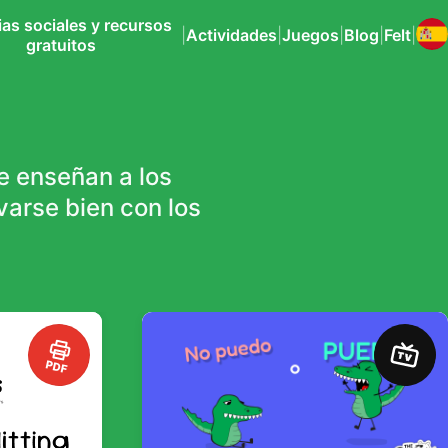
ias sociales y recursos
|
Actividades
|
Juegos
|
Blog
|
Felt
|
gratuitos
e enseñan a los
varse bien con los
TV
PDF