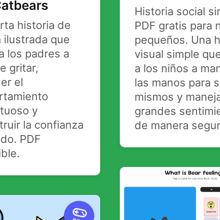
Catbears
Historia social s
ta historia de
PDF gratis para 
 ilustrada que
pequeños. Una hi
a los padres a
visual simple qu
e gritar,
a los niños a ma
er el
las manos para s
rtamiento
mismos y manej
etuoso y
grandes sentimi
ruir la confianza
de manera segur
edo. PDF
ble.