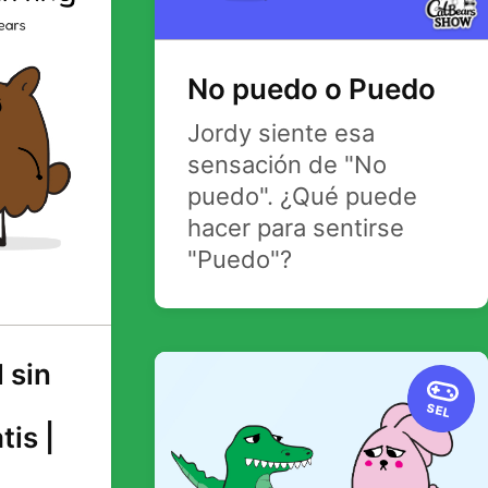
No puedo o Puedo
Jordy siente esa
sensación de "No
puedo". ¿Qué puede
hacer para sentirse
"Puedo"?
l sin
SEL
tis |