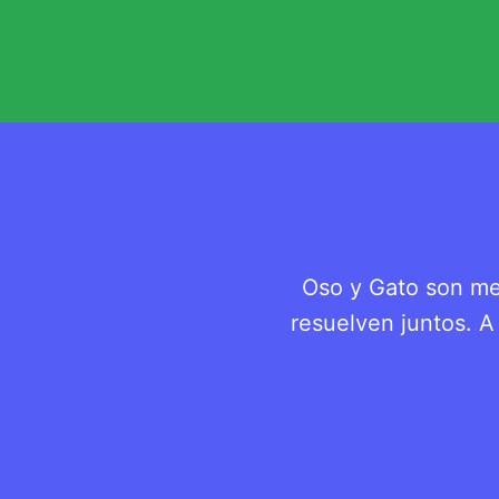
Oso y Gato son me
resuelven juntos. A