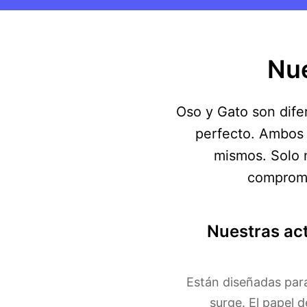
Nue
Oso y Gato son dife
perfecto. Ambos 
mismos. Solo 
comprome
Nuestras act
Están diseñadas par
surge. El papel d