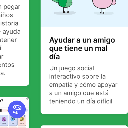
in pegar
niños
storia
e ayuda
Ayudar a un amigo
ntener
que tiene un mal
í
día
ar
entos
Un juego social
a.
interactivo sobre la
empatía y cómo apoyar
a un amigo que está
teniendo un día difícil
SEL