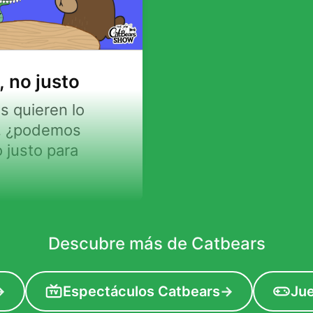
, no justo
s quieren lo
, ¿podemos
 justo para
Descubre más de Catbears
→
Espectáculos Catbears
→
Ju
TV