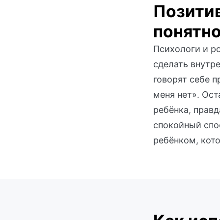
Позитив
понятно
Психологи и р
сделать внутр
говорят себе п
меня нет». Ос
ребёнка, правд
спокойный спо
ребёнком, кото