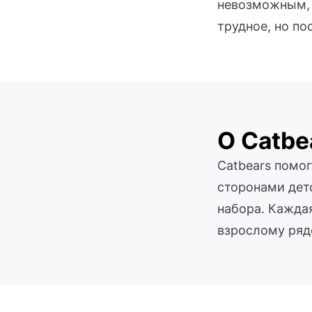
невозможным, 
трудное, но по
О Catbe
Catbears помог
сторонами детс
набора. Каждая
взрослому ряд