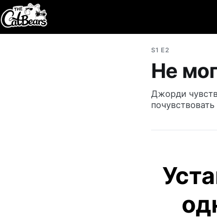
S1 E2
Hе мо
Джорди чувству
почувствовать 
Уста
од