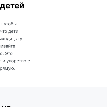
 детей
н, чтобы
что дети
ыходит, а у
шивайте
о. Это
 и упорство с
прямую.