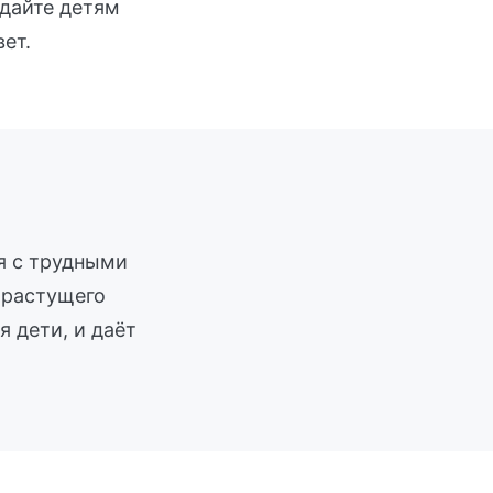
 дайте детям
ет.
ся с трудными
з растущего
 дети, и даёт