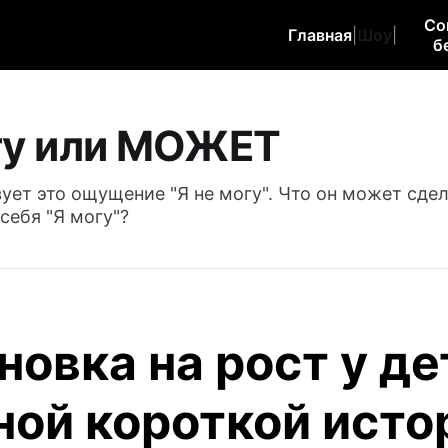
Со
Главная
|
Шоу
|
б
гу или МОЖЕТ
ет это ощущение "Я не могу". Что он может сдел
себя "Я могу"?
новка на рост у де
ной короткой исто