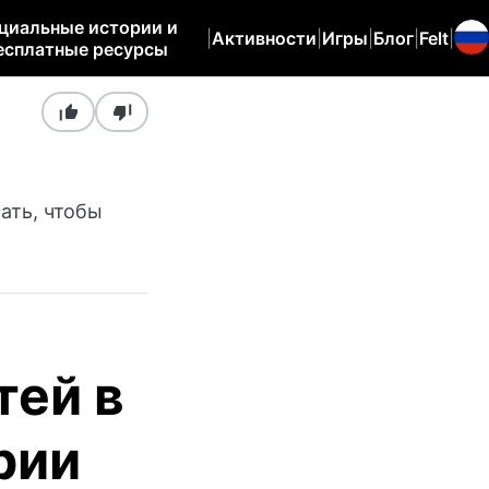
циальные истории и
|
Активности
|
Игры
|
Блог
|
Felt
|
есплатные ресурсы
ать, чтобы
тей в
рии