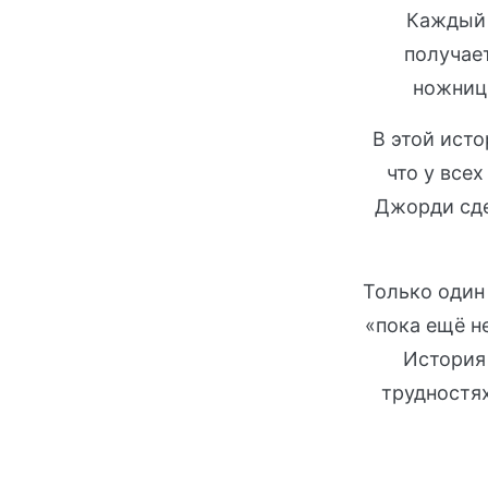
Каждый 
получает
ножниц.
В этой ист
что у всех
Джорди сде
Только один 
«пока ещё не
История 
трудностях