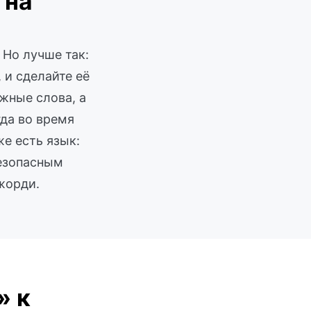
 на
 Но лучше так:
 и сделайте её
жные слова, а
гда во время
же есть язык:
безопасным
жорди.
» к