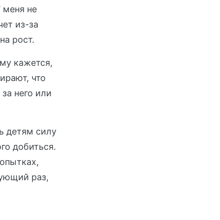
 меня не
чет из-за
на рост.
му кажется,
бирают, что
за него или
ть детям силу
ого добиться.
попытках,
дующий раз,