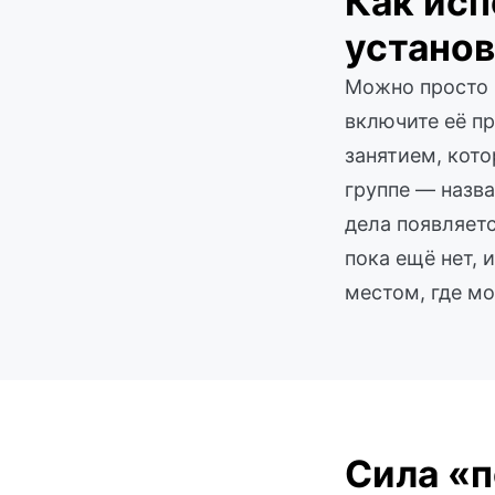
Как исп
установ
Можно просто п
включите её пр
занятием, кото
группе — назва
дела появляетс
пока ещё нет, 
местом, где мо
Сила «п