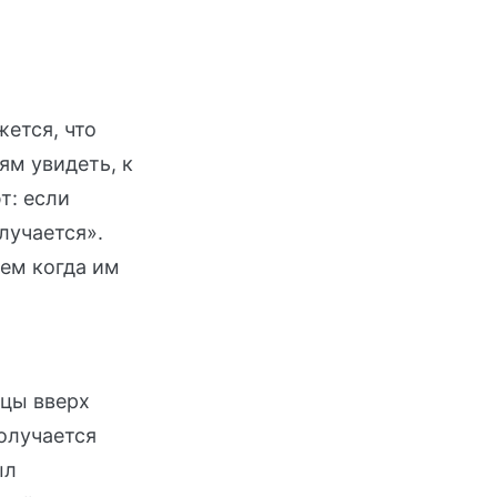
ется, что
ям увидеть, к
т: если
олучается».
чем когда им
ицы вверх
олучается
ыл