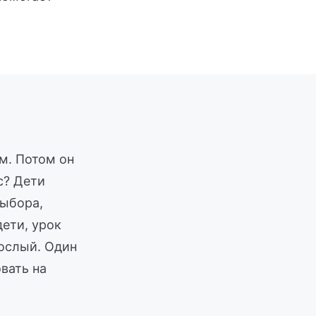
м. Потом он
с? Дети
выбора,
дети, урок
рослый. Один
вать на