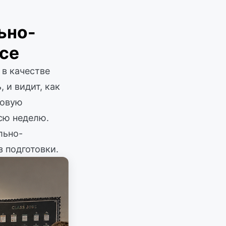
ьно-
се
 в качестве
 и видит, как
товую
сю неделю.
льно-
з подготовки.