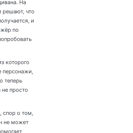
дивана. На
 решают, что
получается, и
ажёр по
попробовать
из которого
е персонажи,
о теперь
 не просто
 спор о том,
он не может
помогает