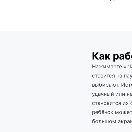
Как ра
Нажимаете «pla
ставится на па
выбирают. Исто
удачный или не
становится их 
ребёнок может 
большом экран