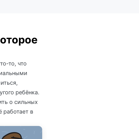
которое
то-то, что
циальными
иться,
угого ребёнка.
ить о сильных
ё работает в