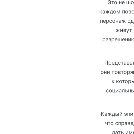
Это не шо
каждом пово
персонаж сде
живут 
разрешению
Представьт
они повторя
к котор
социальны
Каждый эпиз
что справе
дать им